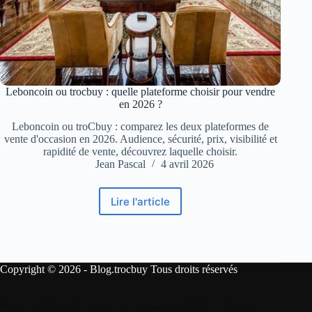
Leboncoin ou trocbuy : quelle plateforme choisir pour vendre
en 2026 ?
Leboncoin ou troCbuy : comparez les deux plateformes de
vente d'occasion en 2026. Audience, sécurité, prix, visibilité et
rapidité de vente, découvrez laquelle choisir.
Jean Pascal
4 avril 2026
Lire l'article
Leboncoin
ou
trocbuy
:
quelle
Copyright © 2026 - Blog.trocbuy Tous droits réservés
plateforme
choisir
pour
Mentions légales
Politique de confidentialité
CGU
Contact